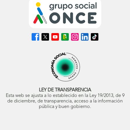
Síguenos
Síguenos
Síguenos
Síguenos
Síguenos
Síguenos
Síguenos
en
en
en
en
en
en
en
Facebook
X
Youtube
nuestro
Instagram
LinkedIn
TikTok
(se
(se
(se
Blog
(se
(se
(se
abrirá
abrirá
abrirá
ONCE
abrirá
abrirá
abrirá
en
en
en
(se
en
en
en
ventana
ventana
ventana
abrirá
ventana
ventana
ventana
nueva)
nueva)
nueva)
en
nueva)
nueva)
nueva)
ventana
nueva)
LEY DE TRANSPARENCIA
Esta web se ajusta a lo establecido en la Ley 19/2013, de 9
de diciembre, de transparencia, acceso a la información
pública y buen gobierno.