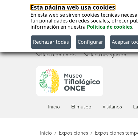
Esta página web usa cookies
En esta web se sirven cookies técnicas necesa
funcionalidades de redes sociales, ofrecer pu
información en nuestra
Política de cookies
.
Saltar a contenido
Saltar a navegación
Menú
Inicio
El museo
Visítanos
La
principal
Está
Inicio
Exposiciones
Exposiciones temp