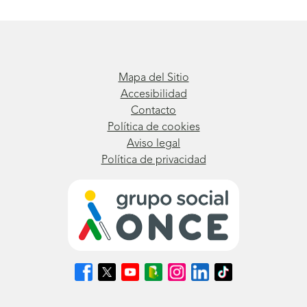
Mapa del Sitio
Accesibilidad
Contacto
Política de cookies
Aviso legal
Política de privacidad
Síguenos
Síguenos
Síguenos
Síguenos
Síguenos
Síguenos
Síguenos
en
en
en
en
en
en
en
Facebook
X
Youtube
nuestro
Instagram
LinkedIn
TikTok