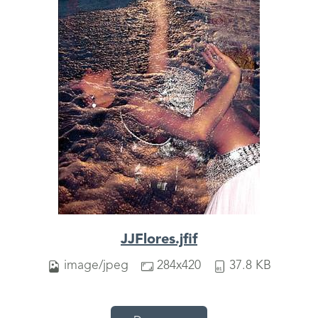
JJFlores.jfif
image/jpeg
284x420
37.8 KB