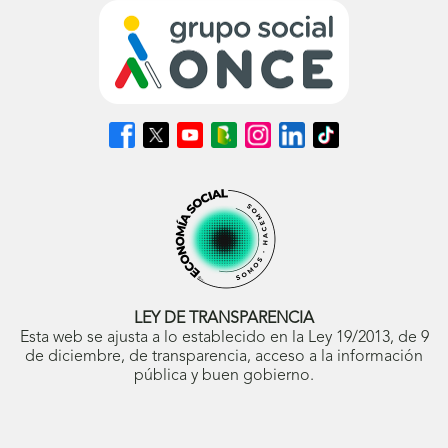
Síguenos
Síguenos
Síguenos
Síguenos
Síguenos
Síguenos
Síguenos
en
en
en
en
en
en
en
Facebook
X
Youtube
nuestro
Instagram
LinkedIn
TikTok
(se
(se
(se
Blog
(se
(se
(se
abrirá
abrirá
abrirá
ONCE
abrirá
abrirá
abrirá
en
en
en
(se
en
en
en
ventana
ventana
ventana
abrirá
ventana
ventana
ventana
nueva)
nueva)
nueva)
en
nueva)
nueva)
nueva)
ventana
nueva)
LEY DE TRANSPARENCIA
Esta web se ajusta a lo establecido en la Ley 19/2013, de 9
de diciembre, de transparencia, acceso a la información
pública y buen gobierno.