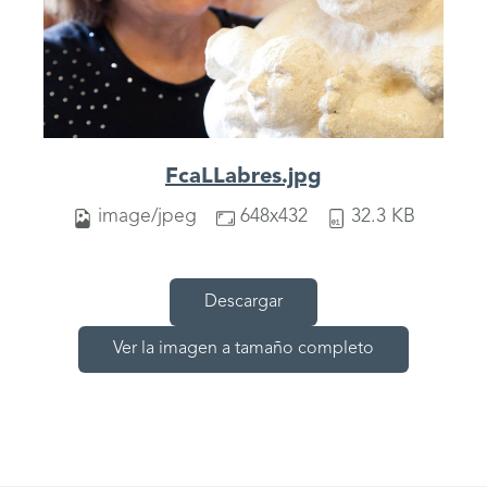
FcaLLabres.jpg
image/jpeg
648x432
32.3 KB
Descargar
Ver la imagen a tamaño completo