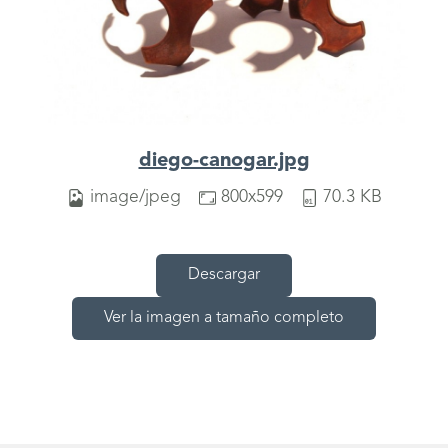
diego-canogar.jpg
image/jpeg
800x599
70.3 KB
Descargar
Ver la imagen a tamaño completo