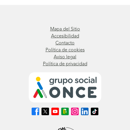
Mapa del Sitio
Accesibilidad
Contacto
Política de cookies
Aviso legal
Política de privacidad
Síguenos
Síguenos
Síguenos
Síguenos
Síguenos
Síguenos
Síguenos
en
en
en
en
en
en
en
Facebook
X
Youtube
nuestro
Instagram
LinkedIn
TikTok
(se
(se
(se
Blog
(se
(se
(se