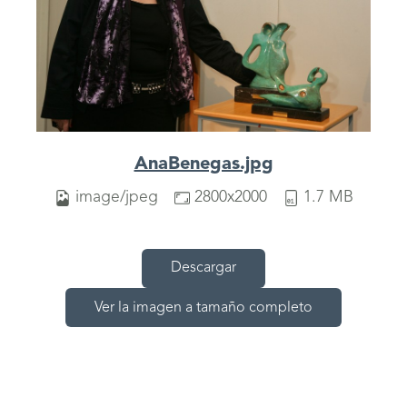
AnaBenegas.jpg
image/jpeg
2800x2000
1.7 MB
Descargar
Ver la imagen a tamaño completo