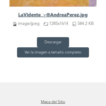
LaVidente_┬®AndreaPerez.jpg
image/jpeg
1285x1614
584.2 KB
Descargar
Ver la imagen a tamaño completo
Mapa del Sitio