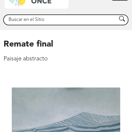
princ
Buscar
Busca
Remate final
Paisaje abstracto