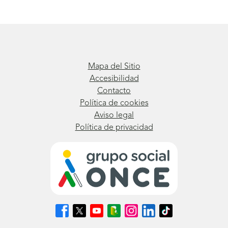
Mapa del Sitio
Accesibilidad
Contacto
Política de cookies
Aviso legal
Política de privacidad
Síguenos
Síguenos
Síguenos
Síguenos
Síguenos
Síguenos
Síguenos
en
en
en
en
en
en
en
Facebook
X
Youtube
nuestro
Instagram
LinkedIn
TikTok