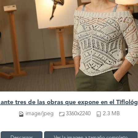
ante tres de las obras que expone en el Tifloló
image/jpeg
3360x2240
2.3 MB
Descargar
Ver la imagen a tamaño completo