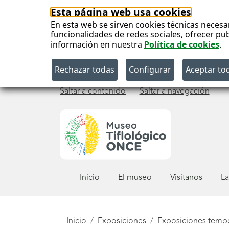
Esta página web usa cookies
En esta web se sirven cookies técnicas necesa
funcionalidades de redes sociales, ofrecer pu
información en nuestra
Política de cookies
.
Saltar a contenido
Saltar a navegación
Menú
Inicio
El museo
Visítanos
La
principal
Está
Inicio
Exposiciones
Exposiciones temp