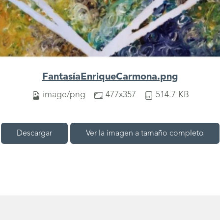
FantasíaEnriqueCarmona.png
image/png
477x357
514.7 KB
Descargar
Ver la imagen a tamaño completo