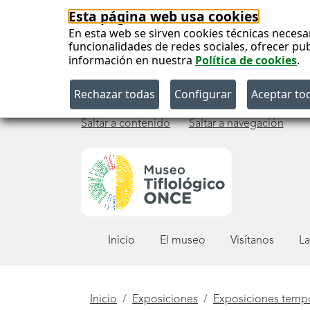
Esta página web usa cookies
En esta web se sirven cookies técnicas necesa
funcionalidades de redes sociales, ofrecer pu
información en nuestra
Política de cookies
.
Saltar a contenido
Saltar a navegación
Menú
Inicio
El museo
Visítanos
La
principal
Está
Inicio
Exposiciones
Exposiciones temp