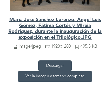
María José Sánchez Lorenzo, Ángel Luis
Gómez, Fátima Cortés y MIreia
Rodríguez, durante la inauguración de la
exposición en el Tiflológico.JPG
image/jpeg
1920x1280
495.5 KB
Descargar
Ver la imagen a tamaño completo