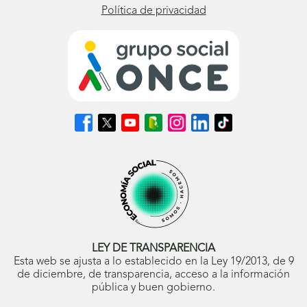
Política de privacidad
Síguenos
Síguenos
Síguenos
Síguenos
Síguenos
Síguenos
Síguenos
en
en
en
en
en
en
en
Facebook
X
Youtube
nuestro
Instagram
LinkedIn
TikTok
(se
(se
(se
Blog
(se
(se
(se
abrirá
abrirá
abrirá
ONCE
abrirá
abrirá
abrirá
en
en
en
(se
en
en
en
ventana
ventana
ventana
abrirá
ventana
ventana
ventana
nueva)
nueva)
nueva)
en
nueva)
nueva)
nueva)
ventana
nueva)
LEY DE TRANSPARENCIA
Esta web se ajusta a lo establecido en la Ley 19/2013, de 9
de diciembre, de transparencia, acceso a la información
pública y buen gobierno.