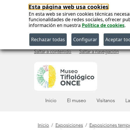
Esta página web usa cookies
En esta web se sirven cookies técnicas necesa
funcionalidades de redes sociales, ofrecer pu
información en nuestra
Política de cookies
.
Saltar a contenido
Saltar a navegación
Menú
Inicio
El museo
Visítanos
La
principal
Está
Inicio
Exposiciones
Exposiciones temp