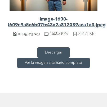
image-1600-
f609e9a5c6b07fc43a2a812089aea1a3.jpeg
image/jpeg
1600x1067
254.1 KB
Descargar
Ver la imagen a tamaño completo