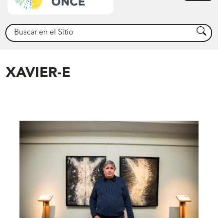
princ
Buscar
Busca
XAVIER-E