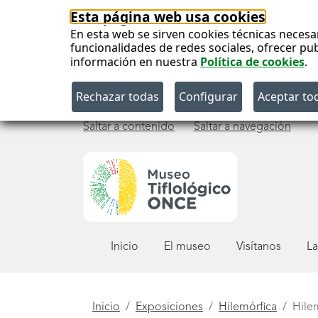
Esta página web usa cookies
En esta web se sirven cookies técnicas necesa
funcionalidades de redes sociales, ofrecer pu
información en nuestra
Política de cookies
.
Saltar a contenido
Saltar a navegación
Menú
Inicio
El museo
Visítanos
La
principal
Está
Inicio
Exposiciones
Hilemórfica
Hilem