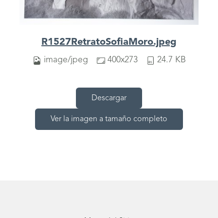
R1527RetratoSofiaMoro.jpeg
image/jpeg
400x273
24.7 KB
Descargar
Ver la imagen a tamaño completo