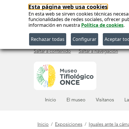
Esta página web usa cookies
En esta web se sirven cookies técnicas necesa
funcionalidades de redes sociales, ofrecer pu
información en nuestra
Política de cookies
.
Saltar a contenido
Saltar a navegación
Menú
Inicio
El museo
Visítanos
La
principal
Está
Inicio
Exposiciones
Iguales ante la cám