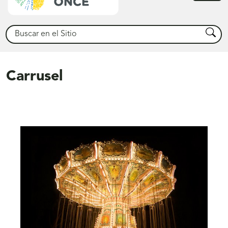
princ
Buscar
Busca
Carrusel