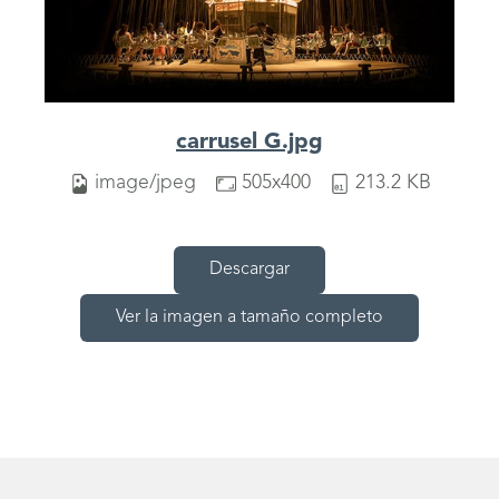
carrusel G.jpg
image/jpeg
505x400
213.2 KB
Descargar
Ver la imagen a tamaño completo