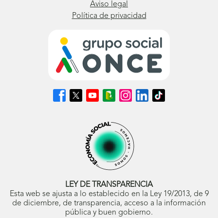
Aviso legal
Política de privacidad
Síguenos
Síguenos
Síguenos
Síguenos
Síguenos
Síguenos
Síguenos
en
en
en
en
en
en
en
Facebook
X
Youtube
nuestro
Instagram
LinkedIn
TikTok
(se
(se
(se
Blog
(se
(se
(se
abrirá
abrirá
abrirá
ONCE
abrirá
abrirá
abrirá
en
en
en
(se
en
en
en
ventana
ventana
ventana
abrirá
ventana
ventana
ventana
nueva)
nueva)
nueva)
en
nueva)
nueva)
nueva)
ventana
nueva)
LEY DE TRANSPARENCIA
Esta web se ajusta a lo establecido en la Ley 19/2013, de 9
de diciembre, de transparencia, acceso a la información
pública y buen gobierno.