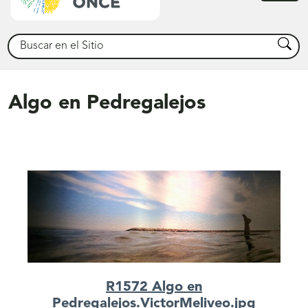
princ
Buscar
Busca
Algo en Pedregalejos
R1572 Algo en
Pedregalejos.VictorMeliveo.jpg