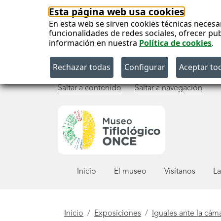
Esta página web usa cookies
En esta web se sirven cookies técnicas necesa
funcionalidades de redes sociales, ofrecer pu
información en nuestra
Política de cookies
.
Saltar a contenido
Saltar a navegación
Menú
Inicio
El museo
Visítanos
La
principal
Está
Inicio
Exposiciones
Iguales ante la cám