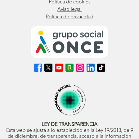
Política de cookies
Aviso legal
Política de privacidad
Síguenos
Síguenos
Síguenos
Síguenos
Síguenos
Síguenos
Síguenos
en
en
en
en
en
en
en
Facebook
X
Youtube
nuestro
Instagram
LinkedIn
TikTok
(se
(se
(se
Blog
(se
(se
(se
abrirá
abrirá
abrirá
ONCE
abrirá
abrirá
abrirá
en
en
en
(se
en
en
en
ventana
ventana
ventana
abrirá
ventana
ventana
ventana
nueva)
nueva)
nueva)
en
nueva)
nueva)
nueva)
ventana
nueva)
LEY DE TRANSPARENCIA
Esta web se ajusta a lo establecido en la Ley 19/2013, de 9
de diciembre, de transparencia, acceso a la información