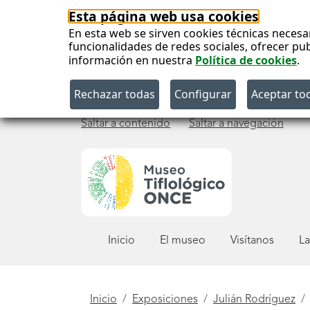
Esta página web usa cookies
En esta web se sirven cookies técnicas necesa
funcionalidades de redes sociales, ofrecer pu
información en nuestra
Política de cookies
.
Saltar a contenido
Saltar a navegación
Menú
Inicio
El museo
Visítanos
La
principal
Está
Inicio
Exposiciones
Julián Rodríguez