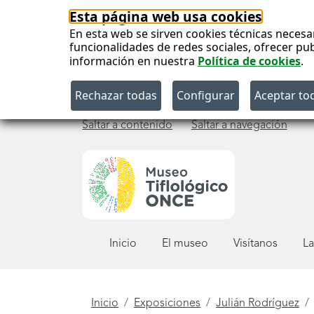
Esta página web usa cookies
En esta web se sirven cookies técnicas necesa
funcionalidades de redes sociales, ofrecer pu
información en nuestra
Política de cookies
.
Saltar a contenido
Saltar a navegación
Menú
Inicio
El museo
Visítanos
La
principal
Está
Inicio
Exposiciones
Julián Rodríguez