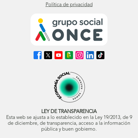
Política de privacidad
Síguenos
Síguenos
Síguenos
Síguenos
Síguenos
Síguenos
Síguenos
en
en
en
en
en
en
en
Facebook
X
Youtube
nuestro
Instagram
LinkedIn
TikTok
(se
(se
(se
Blog
(se
(se
(se
abrirá
abrirá
abrirá
ONCE
abrirá
abrirá
abrirá
en
en
en
(se
en
en
en
ventana
ventana
ventana
abrirá
ventana
ventana
ventana
nueva)
nueva)
nueva)
en
nueva)
nueva)
nueva)
ventana
nueva)
LEY DE TRANSPARENCIA
Esta web se ajusta a lo establecido en la Ley 19/2013, de 9
de diciembre, de transparencia, acceso a la información
pública y buen gobierno.