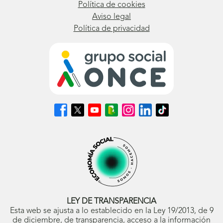
Política de cookies
Aviso legal
Política de privacidad
Síguenos
Síguenos
Síguenos
Síguenos
Síguenos
Síguenos
Síguenos
en
en
en
en
en
en
en
Facebook
X
Youtube
nuestro
Instagram
LinkedIn
TikTok
(se
(se
(se
Blog
(se
(se
(se
abrirá
abrirá
abrirá
ONCE
abrirá
abrirá
abrirá
en
en
en
(se
en
en
en
ventana
ventana
ventana
abrirá
ventana
ventana
ventana
nueva)
nueva)
nueva)
en
nueva)
nueva)
nueva)
ventana
nueva)
LEY DE TRANSPARENCIA
Esta web se ajusta a lo establecido en la Ley 19/2013, de 9
de diciembre, de transparencia, acceso a la información