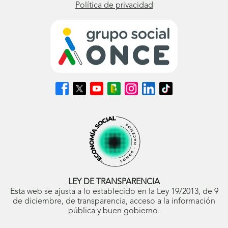
Política de privacidad
Síguenos
Síguenos
Síguenos
Síguenos
Síguenos
Síguenos
Síguenos
en
en
en
en
en
en
en
Facebook
X
Youtube
nuestro
Instagram
LinkedIn
TikTok
(se
(se
(se
Blog
(se
(se
(se
abrirá
abrirá
abrirá
ONCE
abrirá
abrirá
abrirá
en
en
en
(se
en
en
en
ventana
ventana
ventana
abrirá
ventana
ventana
ventana
nueva)
nueva)
nueva)
en
nueva)
nueva)
nueva)
ventana
nueva)
LEY DE TRANSPARENCIA
Esta web se ajusta a lo establecido en la Ley 19/2013, de 9
de diciembre, de transparencia, acceso a la información
pública y buen gobierno.