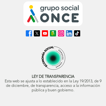
Síguenos
Síguenos
Síguenos
Síguenos
Síguenos
Síguenos
Síguenos
en
en
en
en
en
en
en
Facebook
X
Youtube
nuestro
Instagram
LinkedIn
TikTok
(se
(se
(se
Blog
(se
(se
(se
abrirá
abrirá
abrirá
ONCE
abrirá
abrirá
abrirá
en
en
en
(se
en
en
en
ventana
ventana
ventana
abrirá
ventana
ventana
ventana
nueva)
nueva)
nueva)
en
nueva)
nueva)
nueva)
ventana
nueva)
LEY DE TRANSPARENCIA
Esta web se ajusta a lo establecido en la Ley 19/2013, de 9
de diciembre, de transparencia, acceso a la información
pública y buen gobierno.