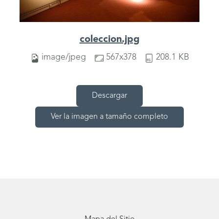
coleccion.jpg
image/jpeg
567x378
208.1 KB
Descargar
Ver la imagen a tamaño completo