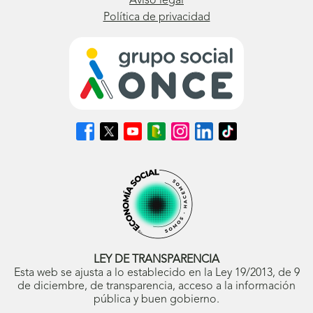
Aviso legal
Política de privacidad
Síguenos
Síguenos
Síguenos
Síguenos
Síguenos
Síguenos
Síguenos
en
en
en
en
en
en
en
Facebook
X
Youtube
nuestro
Instagram
LinkedIn
TikTok
(se
(se
(se
Blog
(se
(se
(se
abrirá
abrirá
abrirá
ONCE
abrirá
abrirá
abrirá
en
en
en
(se
en
en
en
ventana
ventana
ventana
abrirá
ventana
ventana
ventana
nueva)
nueva)
nueva)
en
nueva)
nueva)
nueva)
ventana
nueva)
LEY DE TRANSPARENCIA
Esta web se ajusta a lo establecido en la Ley 19/2013, de 9
de diciembre, de transparencia, acceso a la información
pública y buen gobierno.