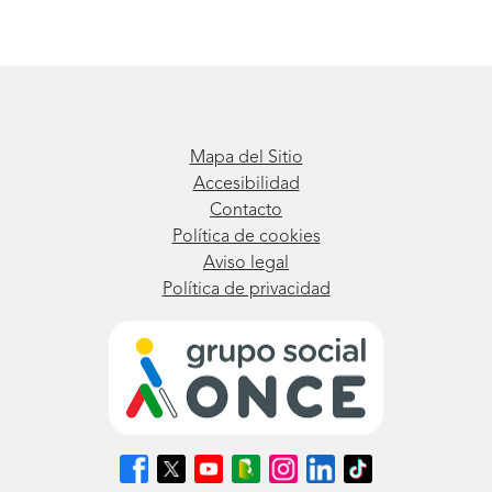
Mapa del Sitio
Accesibilidad
Contacto
Política de cookies
Aviso legal
Política de privacidad
Síguenos
Síguenos
Síguenos
Síguenos
Síguenos
Síguenos
Síguenos
en
en
en
en
en
en
en