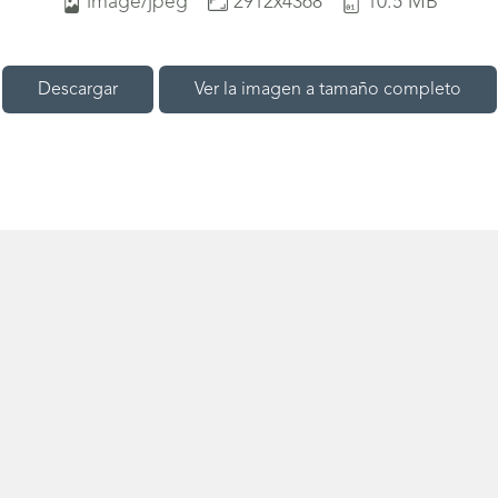
image/jpeg
2912x4368
10.5 MB
Descargar
Ver la imagen a tamaño completo