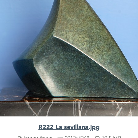
R222 La sevillana.jpg