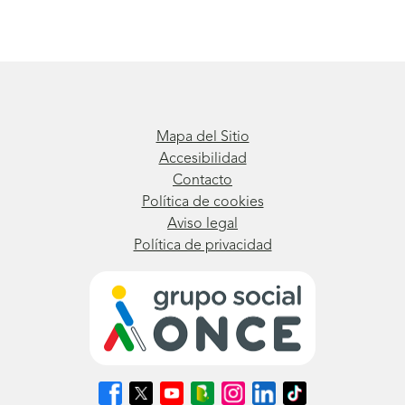
Mapa del Sitio
Accesibilidad
Contacto
Política de cookies
Aviso legal
Política de privacidad
Síguenos
Síguenos
Síguenos
Síguenos
Síguenos
Síguenos
Síguenos