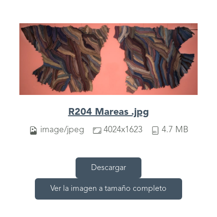
R204 Mareas .jpg
image/jpeg
4024x1623
4.7 MB
Descargar
Ver la imagen a tamaño completo