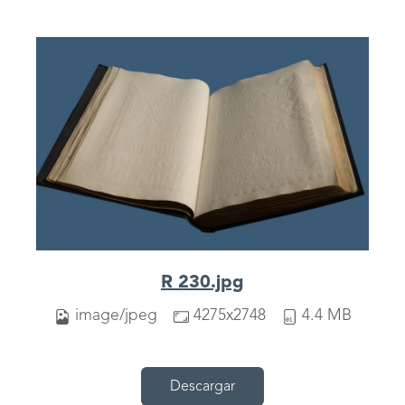
R 230.jpg
image/jpeg
4275x2748
4.4 MB
Descargar