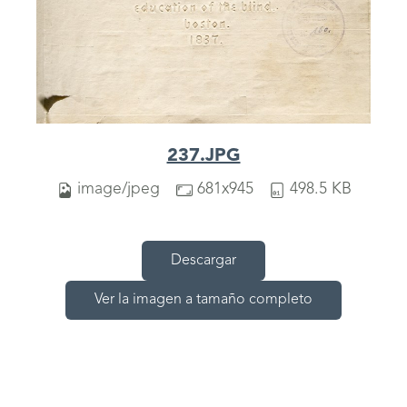
237.JPG
image/jpeg
681x945
498.5 KB
Descargar
Ver la imagen a tamaño completo