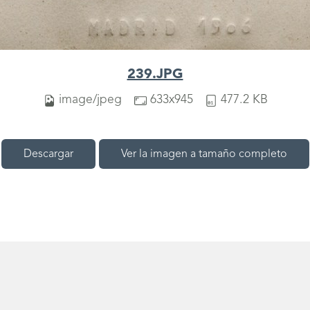
239.JPG
image/jpeg
633x945
477.2 KB
Descargar
Ver la imagen a tamaño completo