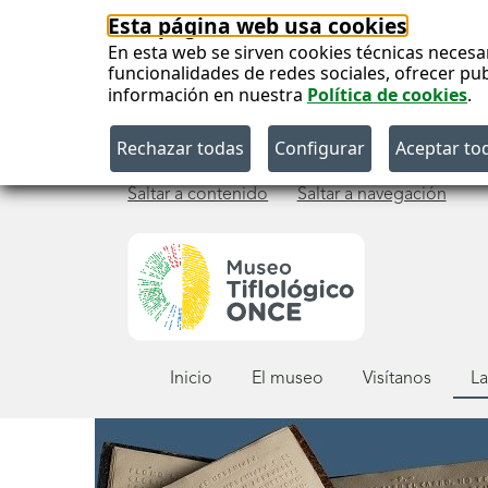
Esta página web usa cookies
En esta web se sirven cookies técnicas necesa
funcionalidades de redes sociales, ofrecer pu
información en nuestra
Política de cookies
.
Saltar a contenido
Saltar a navegación
Menú
Inicio
El museo
Visítanos
La
principal