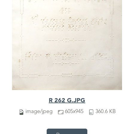
R 262 G.JPG
image/jpeg
605x945
360.6 KB