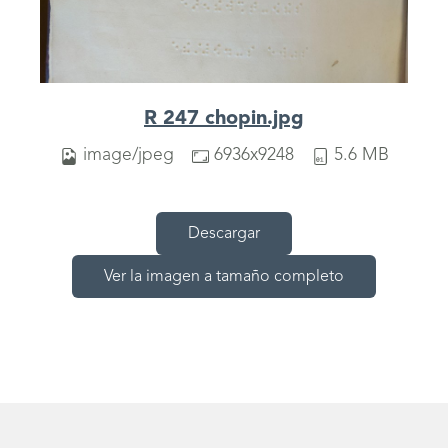
R 247 chopin.jpg
image/jpeg
6936x9248
5.6 MB
Descargar
Ver la imagen a tamaño completo