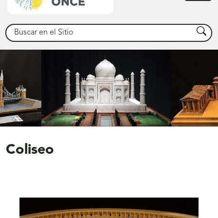
princ
Buscar
Busca
Coliseo