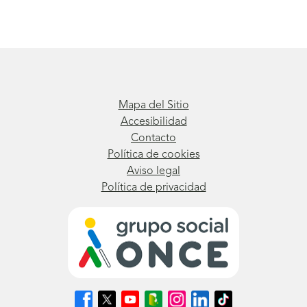
Mapa del Sitio
Accesibilidad
Contacto
Política de cookies
Aviso legal
Política de privacidad
Síguenos
Síguenos
Síguenos
Síguenos
Síguenos
Síguenos
Síguenos