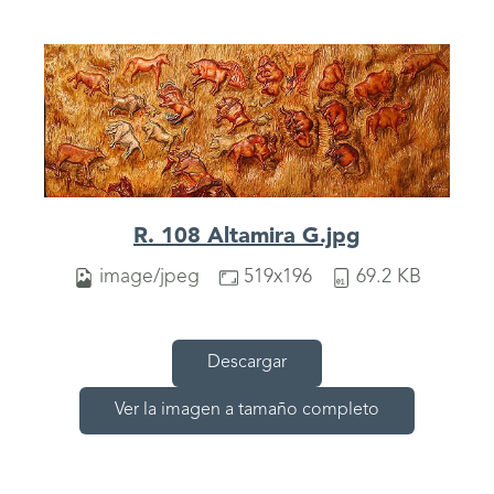
R. 108 Altamira G.jpg
image/jpeg
519x196
69.2 KB
Descargar
Ver la imagen a tamaño completo