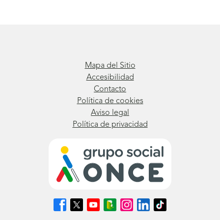
Mapa del Sitio
Accesibilidad
Contacto
Política de cookies
Aviso legal
Política de privacidad
Síguenos
Síguenos
Síguenos
Síguenos
Síguenos
Síguenos
Síguenos
en
en
en
en
en
en
en