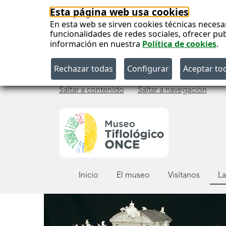
Esta página web usa cookies
En esta web se sirven cookies técnicas necesa
funcionalidades de redes sociales, ofrecer pu
información en nuestra
Política de cookies
.
Saltar a contenido
Saltar a navegación
Menú
Inicio
El museo
Visítanos
La
principal