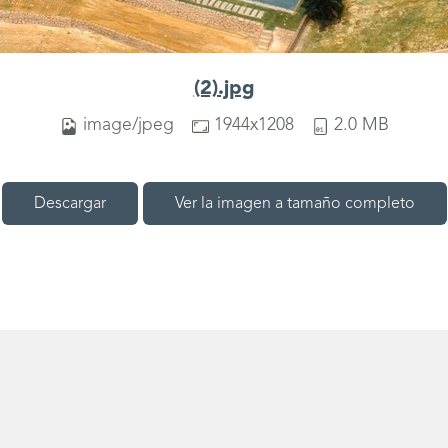
(2).jpg
image/jpeg
1944x1208
2.0 MB
Descargar
Ver la imagen a tamaño completo