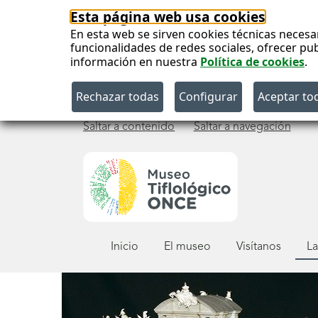
Esta página web usa cookies
En esta web se sirven cookies técnicas necesa
funcionalidades de redes sociales, ofrecer pu
información en nuestra
Política de cookies
.
Saltar a contenido
Saltar a navegación
Menú
Inicio
El museo
Visítanos
La
principal