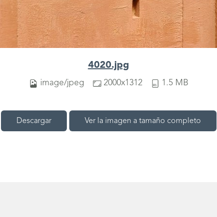
4020.jpg
image/jpeg
2000x1312
1.5 MB
Descargar
Ver la imagen a tamaño completo