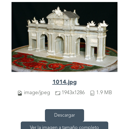
1014.jpg
image/jpeg
1943x1286
1.9 MB
Descargar
Ver la imagen a tamaño completo