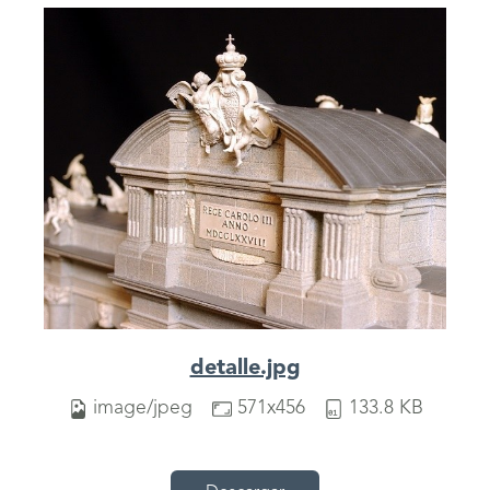
detalle.jpg
image/jpeg
571x456
133.8 KB