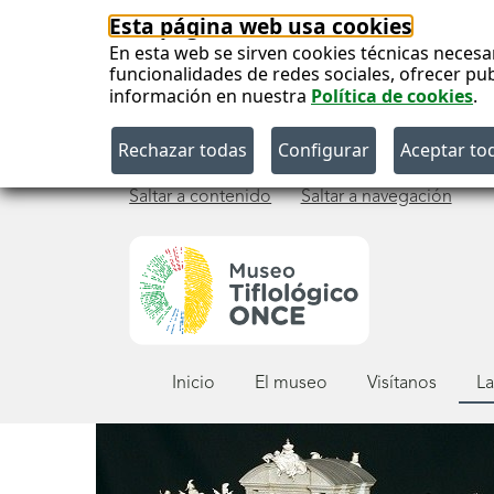
Esta página web usa cookies
En esta web se sirven cookies técnicas necesa
funcionalidades de redes sociales, ofrecer pu
información en nuestra
Política de cookies
.
Saltar a contenido
Saltar a navegación
Menú
Inicio
El museo
Visítanos
La
principal