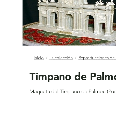
Está
Inicio
La colección
Reproducciones d
aquí
Tímpano de Palm
Maqueta del Tímpano de Palmou (Pon