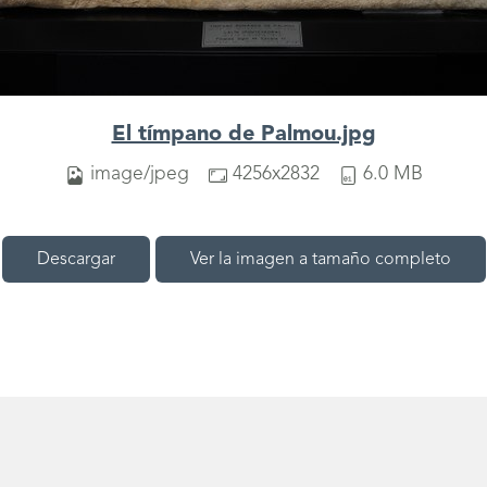
El tímpano de Palmou.jpg
image/jpeg
4256x2832
6.0 MB
Descargar
Ver la imagen a tamaño completo