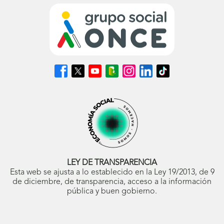
Síguenos
Síguenos
Síguenos
Síguenos
Síguenos
Síguenos
Síguenos
en
en
en
en
en
en
en
Facebook
X
Youtube
nuestro
Instagram
LinkedIn
TikTok
(se
(se
(se
Blog
(se
(se
(se
abrirá
abrirá
abrirá
ONCE
abrirá
abrirá
abrirá
en
en
en
(se
en
en
en
ventana
ventana
ventana
abrirá
ventana
ventana
ventana
nueva)
nueva)
nueva)
en
nueva)
nueva)
nueva)
ventana
nueva)
LEY DE TRANSPARENCIA
Esta web se ajusta a lo establecido en la Ley 19/2013, de 9
de diciembre, de transparencia, acceso a la información
pública y buen gobierno.