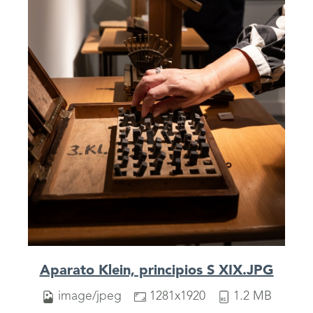
Aparato Klein, principios S XIX.JPG
image/jpeg
1281x1920
1.2 MB