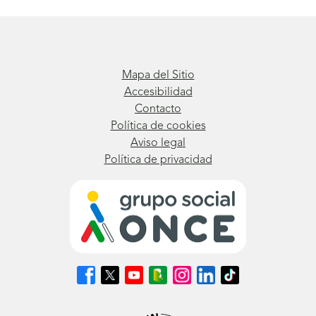
Mapa del Sitio
Accesibilidad
Contacto
Política de cookies
Aviso legal
Política de privacidad
Síguenos
Síguenos
Síguenos
Síguenos
Síguenos
Síguenos
Síguenos
en
en
en
en
en
en
en
Facebook
X
Youtube
nuestro
Instagram
LinkedIn
TikTok
(se
(se
(se
Blog
(se
(se
(se