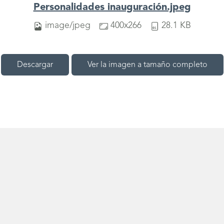
Personalidades inauguración.jpeg
image/jpeg
400x266
28.1 KB
Descargar
Ver la imagen a tamaño completo