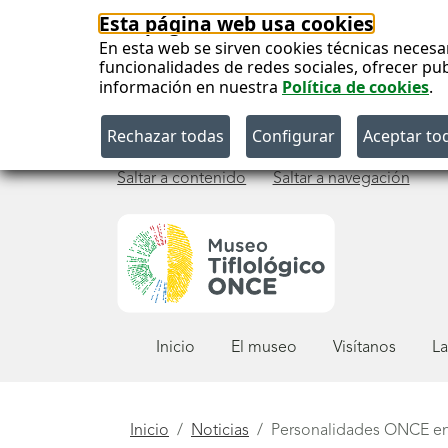
Esta página web usa cookies
En esta web se sirven cookies técnicas necesa
funcionalidades de redes sociales, ofrecer pu
información en nuestra
Política de cookies
.
Saltar a contenido
Saltar a navegación
Menú
Inicio
El museo
Visítanos
La
principal
Está
Inicio
Noticias
Personalidades ONCE en