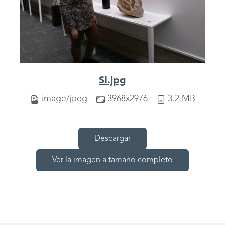
SI.jpg
image/jpeg
3968x2976
3.2 MB
Descargar
Ver la imagen a tamaño completo